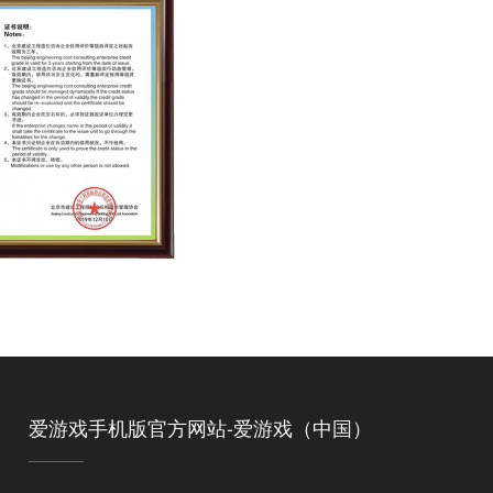
爱游戏手机版官方网站-爱游戏（中国）