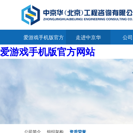
爱游戏手机版官方
走进中京华
公司
爱游戏手机版官方网站
网站
公司简介
组织架构
资质荣誉