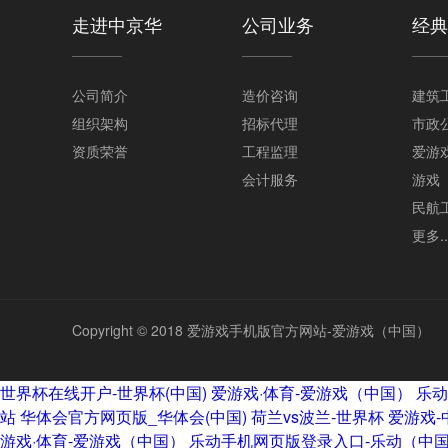
走进中京华
公司业务
经典
公司简介
造价咨询
建筑
组织架构
招标代理
市政
资质荣誉
工程监理
爱游
会计服务
游戏
民航
更多..
Copyright © 2018 爱游戏手机版官方网站-爱游戏（中国）
世界杯在线开户-世界杯(中国)
爱游戏·体育-爱游戏（中国）
乐动
站
华体会官方网页版_华体会(中国)
荷兰vs波兰-世界杯
爱游戏
游戏·体育-爱游戏（中国）
乐动手机网页版登录入口-乐动（中