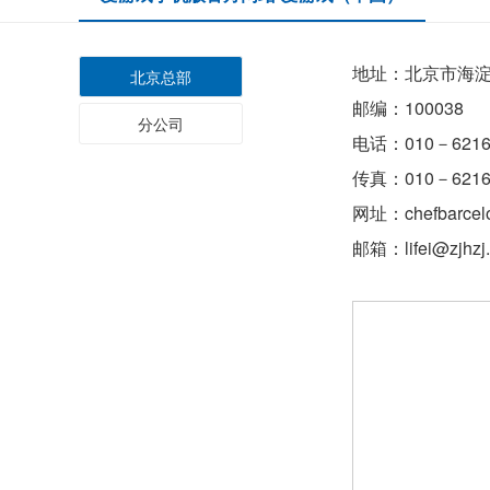
地址：北京市海淀
北京总部
邮编：100038
分公司
电话：010－6216
传真：010－6216
网址：chefbarcel
邮箱：lifei@zjhzj.