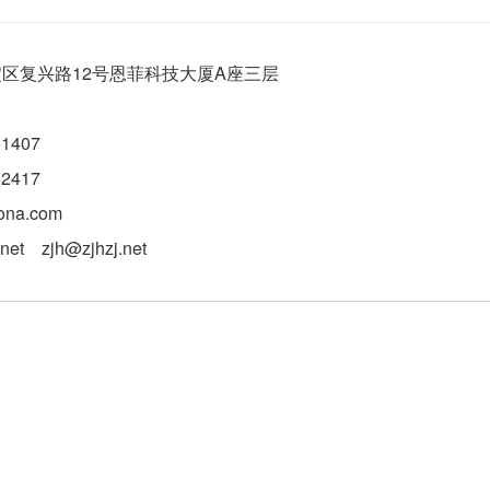
区复兴路12号恩菲科技大厦A座三层
1407
2417
ona.com
net zjh@zjhzj.net