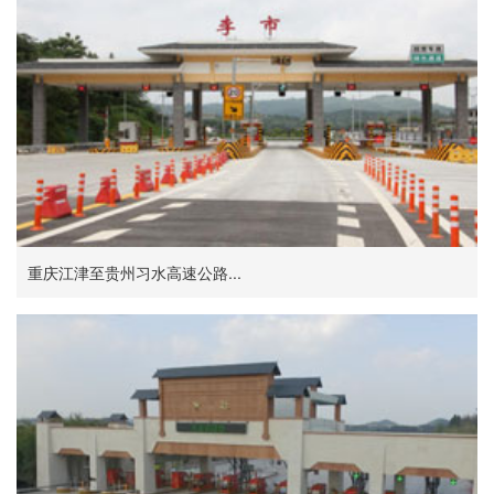
重庆江津至贵州习水高速公路...