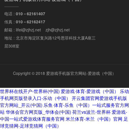
电话 :
010－62161407
传真 :
010－62162417
邮箱 : lifei@zjhzj.net zjh@zjhzj.net
地址 : 北京市海淀区复兴路12号恩菲科技大厦A座三
层308室
Copyright © 2018 爱游戏手机版官方网站-爱游戏（中国）
世界杯在线开户-世界杯(中国)
爱游戏·体育-爱游戏（中国）
乐动
手机网页版登录入口-乐动（中国）
开云集团官网爱游戏手机版
官方网站_开云(中国)
乐鱼·体育-乐鱼（中国）一站式服务官方网
站
华体会官方网页版_华体会(中国)
荷兰vs波兰-世界杯
爱游戏-
中国一站式爱游戏体育服务官网
米兰体育-米兰（中国）官网
足
球竞猜网-足球竞猜网（中国）