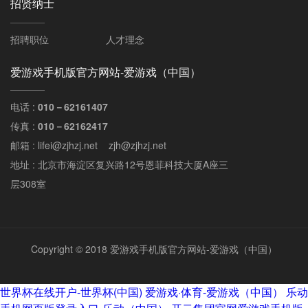
招贤纳士
招聘职位
人才理念
爱游戏手机版官方网站-爱游戏（中国）
电话 :
010－62161407
传真 :
010－62162417
邮箱 : lifei@zjhzj.net zjh@zjhzj.net
地址 : 北京市海淀区复兴路12号恩菲科技大厦A座三
层308室
Copyright © 2018 爱游戏手机版官方网站-爱游戏（中国）
世界杯在线开户-世界杯(中国)
爱游戏·体育-爱游戏（中国）
乐动